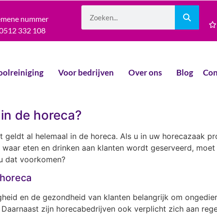
emene nummer
0512 332 108
oolreiniging
Voor bedrijven
Over ons
Blog
Con
in de horeca?
dat geldt al helemaal in de horeca. Als u in uw horecazaak 
k waar eten en drinken aan klanten wordt geserveerd, moet 
 u dat voorkomen?
 horeca
gheid en de gezondheid van klanten belangrijk om ongedie
Daarnaast zijn horecabedrijven ook verplicht zich aan reg