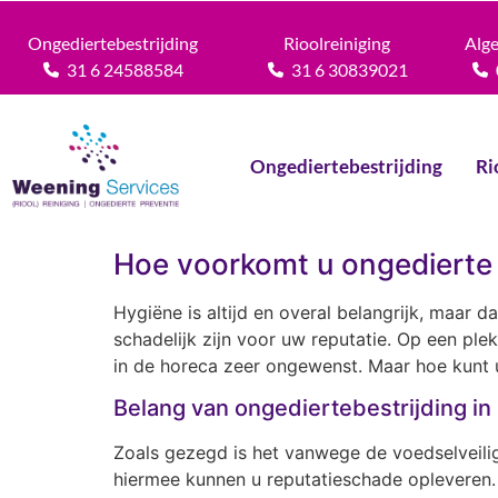
Ongediertebestrijding
Rioolreiniging
Alg
31 6 24588584
31 6 30839021
Ongediertebestrijding
Ri
Hoe voorkomt u ongedierte 
Hygiëne is altijd en overal belangrijk, maar 
schadelijk zijn voor uw reputatie. Op een ple
in de horeca zeer ongewenst. Maar hoe kunt
Belang van ongediertebestrijding in
Zoals gezegd is het vanwege de voedselveili
hiermee kunnen u reputatieschade opleveren. 