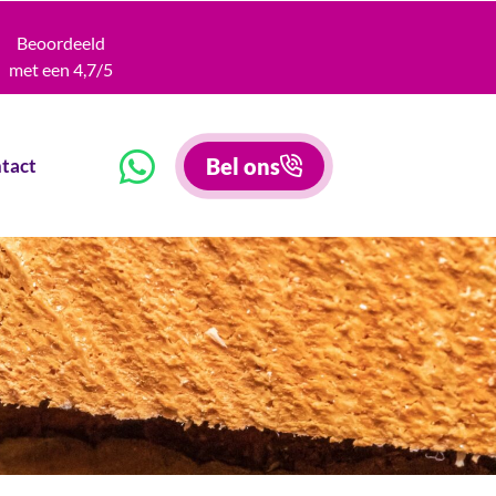
Beoordeeld
met een 4,7/5
Bel ons
tact