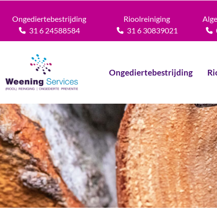
Ongediertebestrijding
Rioolreiniging
Alg
31 6 24588584
31 6 30839021
Ongediertebestrijding
Ri