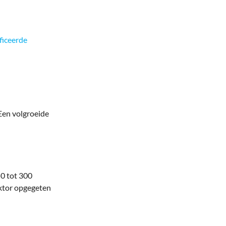
ficeerde
 Een volgroeide
50 tot 300
boktor opgegeten