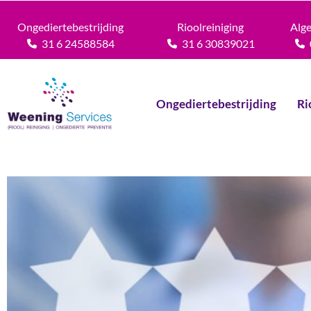
Ongediertebestrijding
Rioolreiniging
Alg
31 6 24588584
31 6 30839021
Ongediertebestrijding
Ri