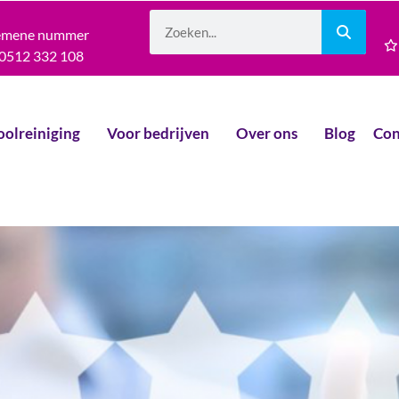
emene nummer
0512 332 108
oolreiniging
Voor bedrijven
Over ons
Blog
Con