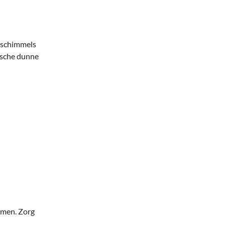
e schimmels
ische dunne
omen. Zorg