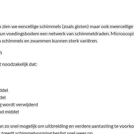
ien we eencellige schimmels (zoals gisten) maar ook meercellig
n hun voedingsbodem een netwerk van schimmeldraden. Microscop
an schimmels en zwammen kunnen sterk variëren.
n
 noodzakelijk dat:
ddel
del
ng wordt verwijderd
nd middel
n zo snel mogelijk om uitbreiding en verdere aantasting te voork
 treedt schimmelvorming beslist snel weer op.