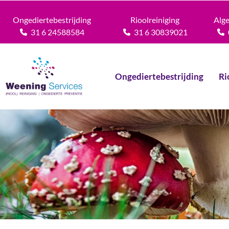
Ongediertebestrijding
Rioolreiniging
Alg
31 6 24588584
31 6 30839021
Ongediertebestrijding
Ri