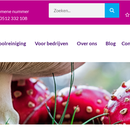
emene nummer
0512 332 108
oolreiniging
Voor bedrijven
Over ons
Blog
Con