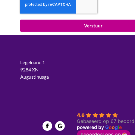
Verstuur
Legeloane 1
9284 XN
Augustinusga
4.6
Gebaseerd op 67 beoord
powered by
G
o
o
g
l
e
beoordeel ons op