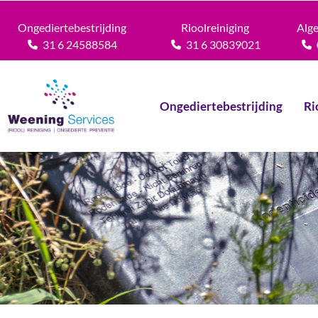
Ongediertebestrijding
Rioolreiniging
Alg
31 6 24588584
31 6 30839021
Ongediertebestrijding
Ri