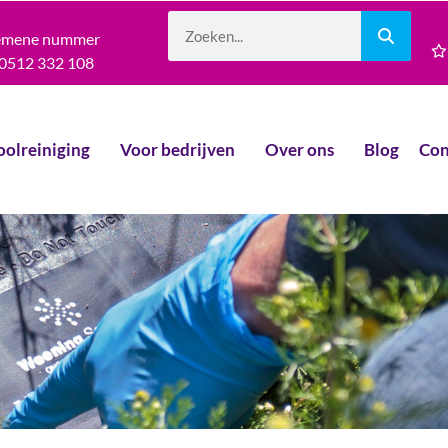
emene nummer
0512 332 108
oolreiniging
Voor bedrijven
Over ons
Blog
Con