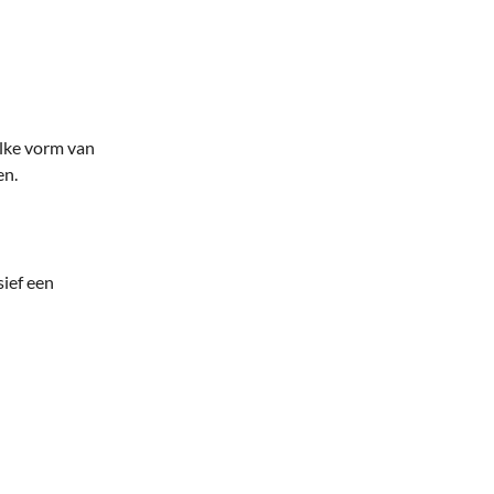
elke vorm van
en.
sief een