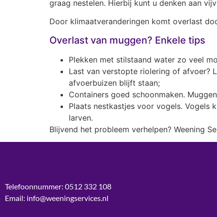
graag nestelen. Hierbij kunt u denken aan vij
Door klimaatveranderingen komt overlast doo
Overlast van muggen? Enkele tips
Plekken met stilstaand water zo veel mo
Last van verstopte riolering of afvoer? 
afvoerbuizen blijft staan;
Containers goed schoonmaken. Muggen e
Plaats nestkastjes voor vogels. Vogels 
larven.
Blijvend het probleem verhelpen? Weening Ser
Telefoonnummer: 0512 332 108
Email: info@weeningservices.nl