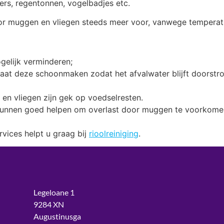
vers, regentonnen, vogelbadjes etc.
r muggen en vliegen steeds meer voor, vanwege temperatu
gelijk verminderen;
Laat deze schoonmaken zodat het afvalwater blijft doorstrom
n vliegen zijn gek op voedselresten.
kunnen goed helpen om overlast door muggen te voorkomen. 
vices helpt u graag bij
rioolreiniging
.
Legeloane 1
9284 XN
Augustinusga