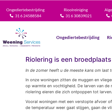
Ongediertebestrijding
Rioolreiniging
Alg
31 6 24588584
31 6 30839021
Ongediertebestrijding
Ri
Riolering is een broedplaat
In de zomer heeft u de meeste kans om last 
In onze woningen zitten de muggen en vliegen 
op warmte en vochtigheid. De larven van de mu
riolering eieren die zich ontpoppen tot larven
Vooral woningen met een verstopte afvoer o
de temperatuur weer gaat stijgen, gaan de v