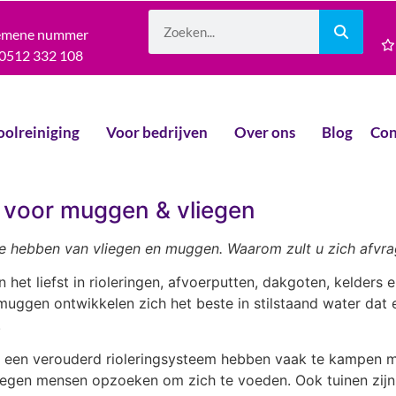
emene nummer
0512 332 108
oolreiniging
Voor bedrijven
Over ons
Blog
Con
s voor muggen & vliegen
te hebben van vliegen en muggen. Waarom zult u zich afvr
het liefst in rioleringen, afvoerputten, dakgoten, kelders 
ggen ontwikkelen zich het beste in stilstaand water dat een
.
f een verouderd rioleringsysteem hebben vaak te kampen m
liegen mensen opzoeken om zich te voeden. Ook tuinen zijn