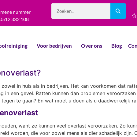
emene nummer
0512 332 108
oolreiniging
Voor bedrijven
Over ons
Blog
Con
enoverlast?
 zowel in huis als in bedrijven. Het kan voorkomen dat rat
ning in een gevel. Ratten kunnen dan problemen veroorzake
 tegen te gaan? En wat moet u doen als u daadwerkelijk ra
tenoverlast
e houden, want ze kunnen veel overlast veroorzaken. Zo ku
eid worden, die voor zowel mens als dier schadelijk zijn. Oo