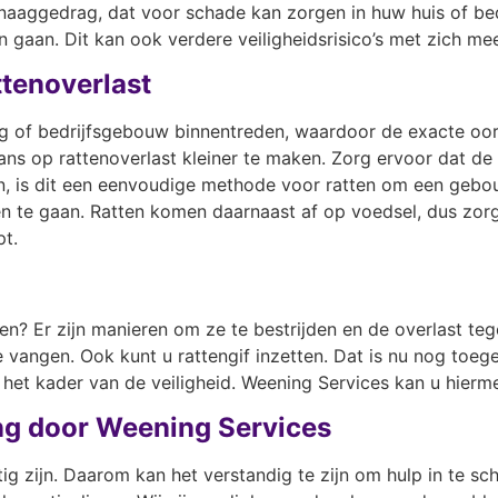
naaggedrag, dat voor schade kan zorgen in huw huis of bed
gaan. Dit kan ook verdere veiligheidsrisico’s met zich me
ttenoverlast
 of bedrijfsgebouw binnentreden, waardoor de exacte oorza
ans op rattenoverlast kleiner te maken. Zorg ervoor dat d
ijn, is dit een eenvoudige methode voor ratten om een geb
n te gaan. Ratten komen daarnaast af op voedsel, dus zor
pt.
n? Er zijn manieren om ze te bestrijden en de overlast tege
e vangen. Ook kunt u rattengif inzetten. Dat is nu nog toege
n het kader van de veiligheid. Weening Services kan u hierm
ing door Weening Services
tig zijn. Daarom kan het verstandig te zijn om hulp in te s